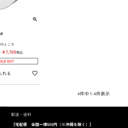
ap
0
のところ
格
¥
7,700
税込
OLD OUT
入れる
4
件中
1
-
4
件表示
配送・送料
【宅配便 全国一律550円（※沖縄を除く）】