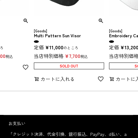
[Goods]
[Goods]
Multi Pattern Sun Visor
Embroidery C
定価
¥
11,000
定価
¥
13,20
ろ
のところ
700
当店特別価格
¥
7,700
当店特別価
税込
税込
SOLD OUT
S
る
カートに入れる
カートに
お支払い
「クレジット決済、代金引換、銀行振込、PayPay、d払い、a