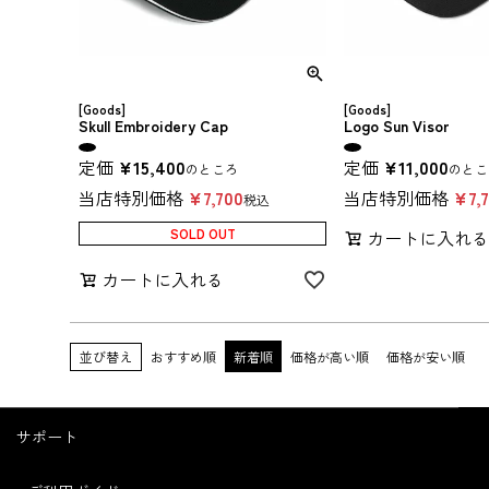
[Goods]
[Goods]
Skull Embroidery Cap
Logo Sun Visor
定価
¥
15,400
定価
¥
11,000
のところ
のとこ
当店特別価格
¥
7,700
当店特別価格
¥
7,
税込
SOLD OUT
カートに入れ
カートに入れる
並び替え
おすすめ順
新着順
価格が高い順
価格が安い順
サポート