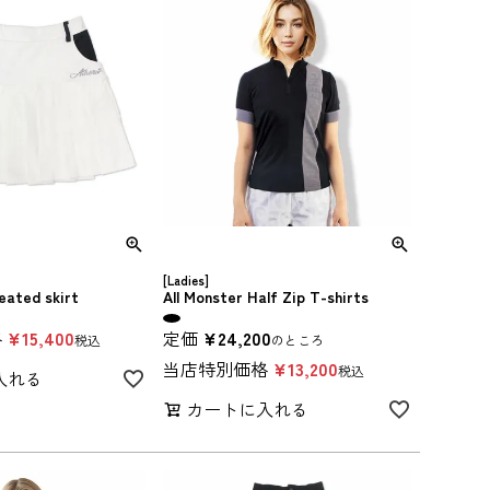
[Ladies]
eated skirt
All Monster Half Zip T-shirts
格
¥
15,400
定価
¥
24,200
税込
のところ
当店特別価格
¥
13,200
税込
入れる
カートに入れる