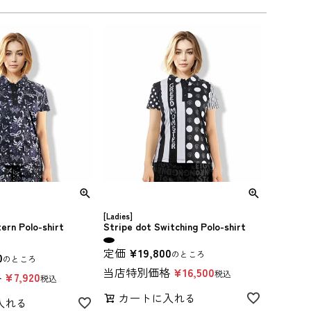
[Ladies]
ern Polo-shirt
Stripe dot Switching Polo-shirt
定価
¥
19,800
のところ
0
のところ
当店特別価格
¥
16,500
税込
格
¥
7,920
税込
カートに入れる
入れる