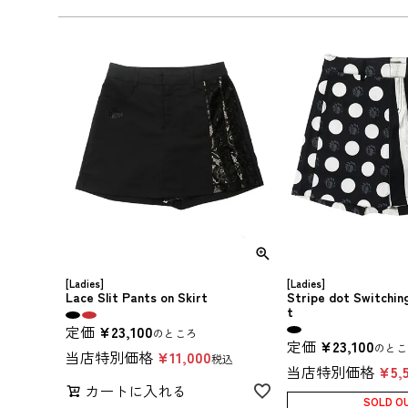
[Ladies]
[Ladies]
Lace Slit Pants on Skirt
Stripe dot Switchin
t
定価
¥
23,100
のところ
定価
¥
23,100
のとこ
当店特別価格
¥
11,000
税込
当店特別価格
¥
5,
カートに入れる
SOLD O