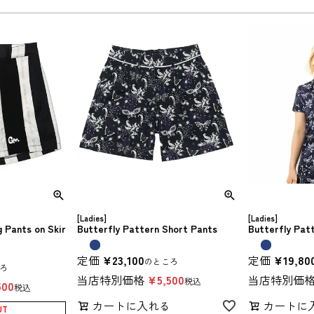
[Ladies]
[Ladies]
g Pants on Skir
Butterfly Pattern Short Pants
Butterfly Patt
定価
¥
23,100
定価
¥
19,80
のところ
ろ
当店特別価格
¥
5,500
当店特別価
税込
500
税込
カートに入れる
カートに
UT