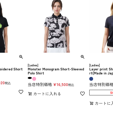
[Ladies]
[Ladies]
oidered Short
Monster Monogram Short-Sleeved
Layer print Sh
Polo Shirt
rt(Made in Ja
920
税込
当店特別価格
¥
16,500
当店特別価
税込
る
S
カートに入れる
カートに