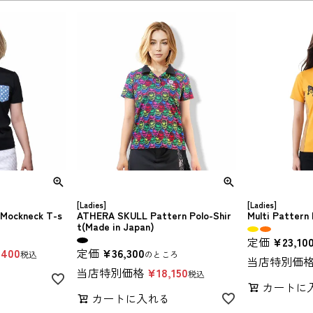
[Ladies]
[Ladies]
 Mockneck T-s
ATHERA SKULL Pattern Polo-Shir
Multi Pattern
t(Made in Japan)
定価
¥
23,10
,400
定価
¥
36,300
税込
のところ
当店特別価
当店特別価格
¥
18,150
税込
る
カートに
カートに入れる