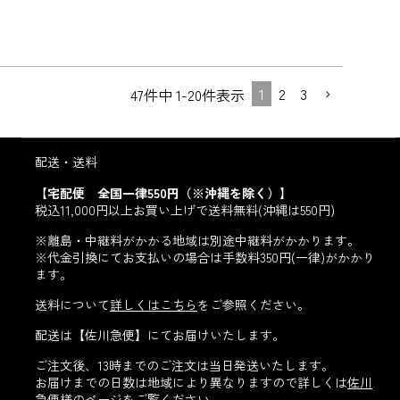
1
2
3
47
件中
1
-
20
件表示
配送・送料
【宅配便 全国一律550円（※沖縄を除く）】
税込11,000円以上お買い上げで送料無料(沖縄は550円)
※離島・中継料がかかる地域は別途中継料がかかります。
※代金引換にてお支払いの場合は手数料350円(一律)がかかり
ます。
送料について
詳しくはこちら
をご参照ください。
配送は【佐川急便】にてお届けいたします。
ご注文後、13時までのご注文は当日発送いたします。
お届けまでの日数は地域により異なりますので詳しくは
佐川
急便様のページ
をご覧ください。