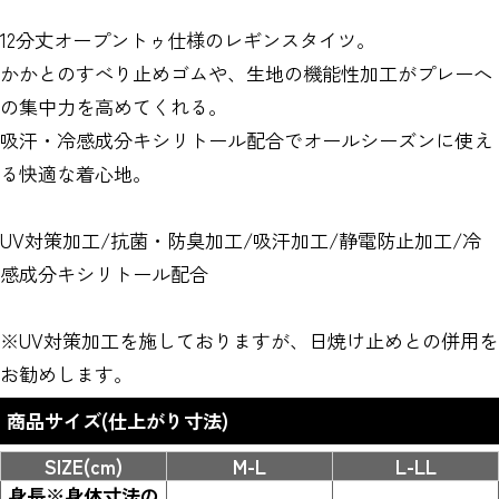
12分丈オープントゥ仕様のレギンスタイツ。
かかとのすべり止めゴムや、生地の機能性加工がプレーへ
の集中力を高めてくれる。
吸汗・冷感成分キシリトール配合でオールシーズンに使え
る快適な着心地。
UV対策加工/抗菌・防臭加工/吸汗加工/静電防止加工/冷
感成分キシリトール配合
※UV対策加工を施しておりますが、日焼け止めとの併用を
お勧めします。
商品サイズ(仕上がり寸法)
SIZE(cm)
M-L
L-LL
身長※身体寸法の