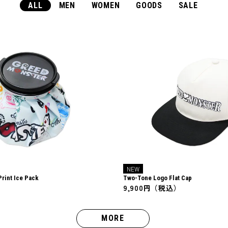
ALL
MEN
WOMEN
GOODS
SALE
NEW
Print Ice Pack
Two-Tone Logo Flat Cap
）
9,900円（税込）
MORE