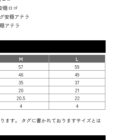
R安穏ロゴ
ング安穏アテラ
安穏アテラ
M
L
57
59
46
49
35
37
20
21
20.5
22
4
4
ります。 タグに書かれておりますサイズとは