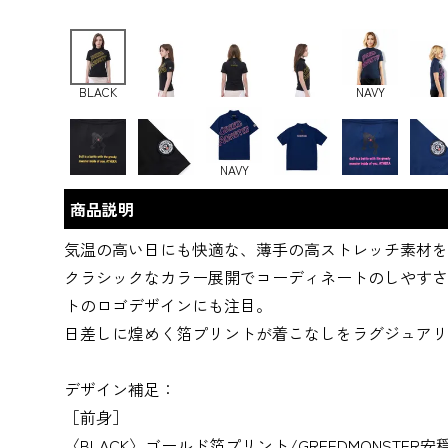
BLACK
NAVY
NAVY
商品説明
気温の高い日にも快適な、薄手の高ストレッチ素材を
クラシックなカラー展開でコーディネートのしやすさ
トのロゴデザインにも注目。
日差しに煌めく箔プリントが着こなしをラグジュアリ
デザイン補足：
［前身］
〈BLACK〉ゴールド箔プリント/GREEDMONSTER安