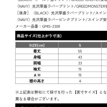
〈NAVY〉光沢厚盛ラバープリント/GREEDMONSTE
［後身］ 〈BLACK〉光沢厚盛ラバープリント/スイ
〈NAVY〉光沢厚盛ラバーピンクプリント/スイング
メーカー品番：GMIS-2308
商品サイズ(仕上がり寸法)
SIZE(cm)
S
着丈
55
身幅
43
肩幅
33
袖丈
19
ＡＨ
19
襟の高さ
4
※上記表は弊社にて採寸を行った【実寸サイズ】とな
異なる場合がございます。