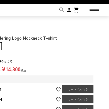
dering Logo Mockneck T-shirt
0
のところ
¥
14,300
格
税込
S
カートに入れる
M
カートに入れる